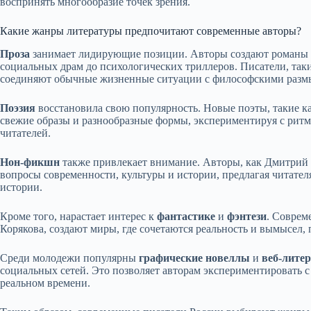
воспринять многообразие точек зрения.
Какие жанры литературы предпочитают современные авторы?
Проза
занимает лидирующие позиции. Авторы создают романы и
социальных драм до психологических триллеров. Писатели, так
соединяют обычные жизненные ситуации с философскими раз
Поэзия
восстановила свою популярность. Новые поэты, такие к
свежие образы и разнообразные формы, экспериментируя с ритм
читателей.
Нон-фикшн
также привлекает внимание. Авторы, как Дмитрий 
вопросы современности, культуры и истории, предлагая читате
истории.
Кроме того, нарастает интерес к
фантастике
и
фэнтези
. Соврем
Корякова, создают миры, где сочетаются реальность и вымысел,
Среди молодежи популярны
графические новеллы
и
веб-лите
социальных сетей. Это позволяет авторам экспериментировать с
реальном времени.