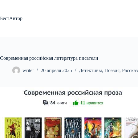
Перейти
к
сути
БестАвтор
Современная российская литература писатели
writer
20 апреля 2025
Детективы
,
Поэзия
,
Расска