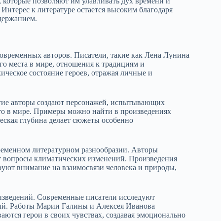
 которые позволяют им улавливать дух времени и
 Интерес к литературе остается высоким благодаря
держанием.
современных авторов. Писатели, такие как Лена Лунина
го места в мире, отношения к традициям и
ческое состояние героев, отражая личные и
гие авторы создают персонажей, испытывающих
то в мире. Примеры можно найти в произведениях
еская глубина делает сюжеты особенно
ременном литературном разнообразии. Авторы
 вопросы климатических изменений. Произведения
руют внимание на взаимосвязи человека и природы,
зведений. Современные писатели исследуют
ий. Работы Марии Галины и Алексея Иванова
ваются герои в своих чувствах, создавая эмоционально