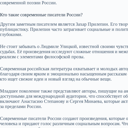
современной поэзии России.
Кто такие современные писатели России?
Другим заметным писателем является Захар Прилепин. Его творч
публицистику. Прилепин часто затрагивает социальные и полити
глубокими.
Не стоит забывать о Людмиле Улицкой, известной своими чувст
судьбах. Её произведения исследуют сложные отношения и меж
реализм с элементами философской прозы.
Современная российская литература охватывает и молодых авто
благодаря своим ярким и эмоционально насыщенным рассказам о
кто ищет свежие идеи и новый взгляд на обычные вещи.
Младшее поколение также представляют авторы, пишущие на анг
доступными для международной аудитории, что способствует о
включают Анастасию Степанову и Сергея Минаева, которые акт
за пределами России.
Современные писатели России создают произведения, которые 
человека и придают голос различным социальным вопросам. Чте