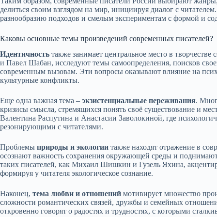
Таким образом, современные писатели России выбирают жанры,
делиться своим взглядом на мир, инициируя диалог с читателем.
разнообразию подходов и смелым экспериментам с формой и со
Каковы основные темы произведений современных писателей?
Идентичность
также занимает центральное место в творчестве 
и Павел Шабан, исследуют темы самоопределения, поисков свое
современным вызовам. Эти вопросы оказывают влияние на психи
культурные конфликты.
Еще одна важная тема –
экзистенциальные переживания
. Мно
кризисы смысла, стремящихся понять своё существование и мес
Валентина Распутина и Анастасии Заволокиной, где психологич
резонирующими с читателями.
Проблемы
природы и экологии
также находят отражение в сов
осознают важность сохранения окружающей среды и поднимают
таких писателей, как Михаил Шишкин и Гузель Яхина, акценти
формируя у читателя экологическое сознание.
Наконец,
тема любви и отношений
мотивирует множество прои
сложности романтических связей, дружбы и семейных отношен
откровенно говорят о радостях и трудностях, с которыми сталки