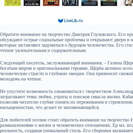
Обратите внимание на творчество Дмитрия Глуховского. Его про
обсуждают острые социальные проблемы и открывают двери в мир
которые заставляют задуматься о будущем человечества. Его сти
чтение увлекательным и содержательным.
Следующий писатель, заслуживающий внимания, – Галина Щерб
богатым миром и оригинальными героями. Щерба активно испол
человеческие страсти и глубокие эмоции. Она привносит свежи
молодежь на чтение.
Не упустите возможность ознакомиться с творчеством Александ
затрагивают темы любви, утраты и поисков смысла жизни. Каба
позволяя читателю глубже понять их переживания и стремления
насыщенностью, что делает ее запоминающейся.
Для любителей поэзии стоит обратить внимание на творчество 
размышлениями о жизни и человеческих отношениях. Ер мл. ис
реальность, создавая уникальный стиль. Его сборники вызывают