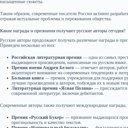
насыщенные сюжеты.
Таким образом, современные писатели России активно разрабат
отражая актуальные проблемы и переживания общества.
Какие награды и признания получают русские авторы сегодня?
Русские авторы продолжают получать различные награды и приз
Приведем несколько из них:
Российская литературная премия
— одна из самых прест
выдающиеся произведения, написанные на русском языке.
Премия имени Андрея Белого
— отмечает авторов, работ
акцентирует внимание на современных тенденциях в лите
Большая книга
— премия, учрежденная для поддержки ру
лучшие произведения и авторов, побуждая их к новым тв
Литературная премия «Ясная Поляна»
— присуждается 
современной литературе, включая дебютантов.
Современные авторы также получают международные награды, т
Премия «Русский Букер»
— признание выдающихся прои
оригинальность и качество текстов.
Премия «Национальный бестселлер»
— фокусируется на