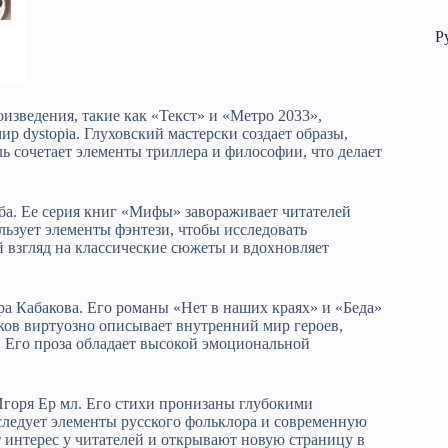
Р
изведения, такие как «Текст» и «Метро 2033»,
 dystopia. Глуховский мастерски создает образы,
ль сочетает элементы триллера и философии, что делает
а. Ее серия книг «Мифы» завораживает читателей
ьзует элементы фэнтези, чтобы исследовать
й взгляд на классические сюжеты и вдохновляет
ра Кабакова. Его романы «Нет в наших краях» и «Беда»
ков виртуозно описывает внутренний мир героев,
. Его проза обладает высокой эмоциональной
Игоря Ер мл. Его стихи пронизаны глубокими
следует элементы русского фольклора и современную
 интерес у читателей и открывают новую страницу в