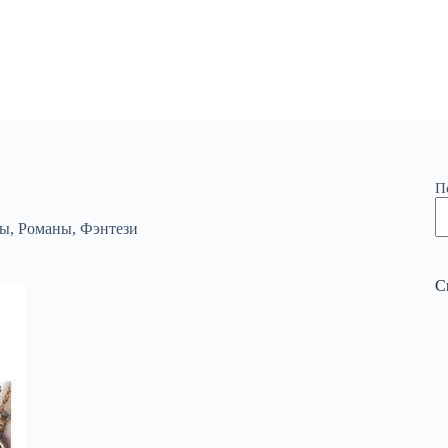
П
зы
,
Романы
,
Фэнтези
С