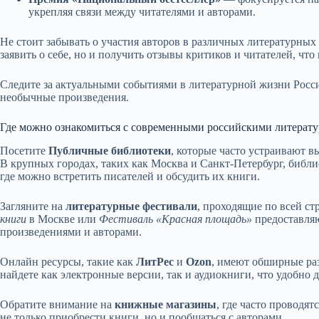
укрепляя связи между читателями и авторами.
Не стоит забывать о участия авторов в различных литературных 
заявить о себе, но и получить отзывы критиков и читателей, что
Следите за актуальными событиями в литературной жизни Росси
необычные произведения.
Где можно ознакомиться с современными российскими литерат
Посетите
Публичные библиотеки
, которые часто устраивают 
В крупных городах, таких как Москва и Санкт-Петербург, биб
где можно встретить писателей и обсудить их книги.
Загляните на
литературные фестивали
, проходящие по всей ст
книги
в Москве или
Фестиваль «Красная площадь»
предоставля
произведениями и авторами.
Онлайн ресурсы, такие как
ЛитРес
и
Ozon
, имеют обширные ра
найдете как электронные версии, так и аудиокниги, что удобно 
Обратите внимание на
книжные магазины
, где часто проводя
не только приобрести книги, но и пообщаться с авторами.